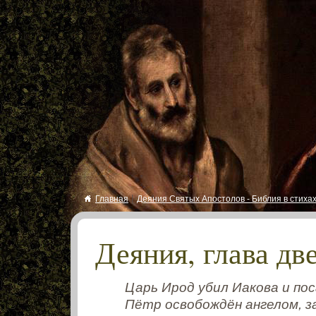
|
Главная
Деяния Святых Апостолов - Библия в стиха
Деяния, глава дв
Царь Ирод убил Иакова и по
Пётр освобождён ангелом, з