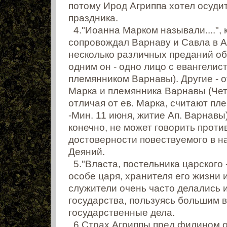
потому Ирод Агриппа хотел осуди
праздника.
4."Иоанна Марком называли....",
сопровождал Варнаву и Савла в 
несколько различных преданий об
одним он - одно лицо с евангелис
племянником Варнавы). Другие - от
Марка и племянника Варнавы (Чет. 
отличая от ев. Марка, считают пл
-Мин. 11 июня, житие Ап. Варнавы
конечно, не может говорить проти
достоверности повествуемого в н
Деяний.
5."Власта, постельника царского 
особе царя, хранителя его жизни 
служители очень часто делались
государства, пользуясь большим 
государственные дела.
6.Страх Агриппы пред филином об