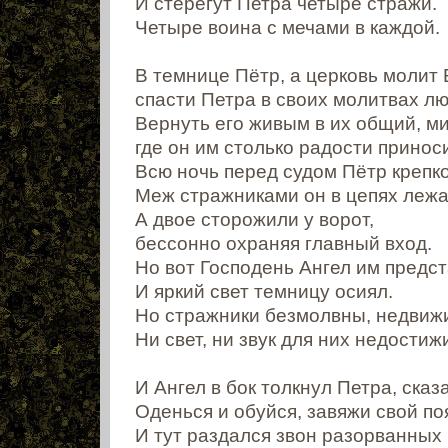
И стерегут Петра четыре стражи.
Четыре воина с мечами в каждой.
В темнице Пётр, а церковь молит 
спасти Петра в своих молитвах лю
Вернуть его живым в их общий, м
где он им столько радости приноси
Всю ночь перед судом Пётр крепк
Меж стражниками он в цепях лежа
А двое сторожили у ворот,
бессонно охраняя главный вход.
Но вот Господень Ангел им предст
И яркий свет темницу осиял.
Но стражники безмолвны, недвиж
Ни свет, ни звук для них недостиж
И Ангел в бок толкнул Петра, сказ
Оденься и обуйся, завяжи свой по
И тут раздался звон разорванных 