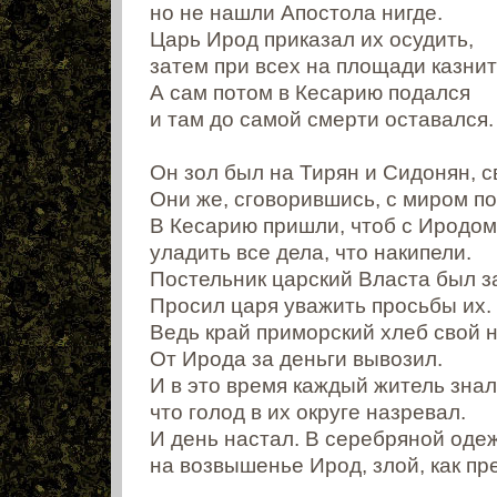
но не нашли Апостола нигде.
Царь Ирод приказал их осудить,
затем при всех на площади казнит
А сам потом в Кесарию подался
и там до самой смерти оставался.
Он зол был на Тирян и Сидонян, с
Они же, сговорившись, с миром п
В Кесарию пришли, чтоб с Иродом
уладить все дела, что накипели.
Постельник царский Власта был з
Просил царя уважить просьбы их.
Ведь край приморский хлеб свой н
От Ирода за деньги вывозил.
И в это время каждый житель знал
что голод в их округе назревал.
И день настал. В серебряной оде
на возвышенье Ирод, злой, как пр