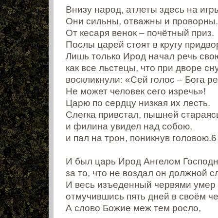
Внизу народ, атлеты здесь на игр
Они сильны, отважны и проворны.
От кесаря венок – почётный приз.
Послы царей стоят в кругу придво
Лишь только Ирод начал речь сво
как все льстецы, что при дворе сн
воскликнули: «Сей голос – Бога ре
Не может человек сего изречь»!
Царю по сердцу низкая их лесть.
Слегка привстал, пышней стараясь
и филина увидел над собою,
и пал на трон, поникнув головою.6
И был царь Ирод Ангелом Господ
за то, что не воздал он должной с
И весь изъеденный червями умер 
отмучившись пять дней в своём че
А слово Божие меж тем росло,