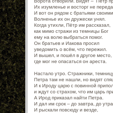
Ворота отворили. Видят – Пётр п
Их изумленье и восторг не переда
И вот он рядом с братьями своими
Волненье их он дружески унял.
Когда утихли, Пётр им рассказал,
как мимо стражи из темницы Бог
ему на волю выбраться помог.
Он братьев и Иакова просил
уведомить о всём, что пережил.
И вышел, и пошёл в другое место,
где мог не опасаться он ареста.
Настало утро. Стражники, темницу
Петра там не нашли, но видят спя
И к Ироду царю с повинной припол
и ждут со страхом, что им царь пр
А Ирод приказал найти Петра.
И дал им срок – до завтра, до утра
И рыскали повсюду и везде,