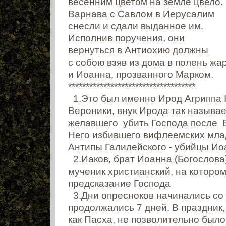
весенним цветом на земле цвело.
Варнава с Савлом в Иерусалим
снесли и сдали выданное им.
Исполнив поручения, они
вернуться в Антиохию должны
с собою взяв из дома в полень жа
и Иоанна, прозванного Марком.
************************************
1.Это был именно Ирод Агриппа I
Вероники, внук Ирода так называе
желавшего убить Господа после 
Него избившего вифлеемских мла
Антипы Галилейского - убийцы Ио
2.Иаков, брат Иоанна (Богослова)
мученик христианский, на которо
предсказание Господа
3.Дни опресноков начинались со 
продолжались 7 дней. В праздник,
как Пасха, не позволительно было