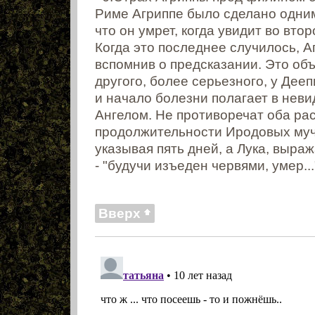
Риме Агриппе было сделано одним
что он умрет, когда увидит во вто
Когда это последнее случилось, А
вспомнив о предсказании. Это об
другого, более серьезного, у Дее
и начало болезни полагает в не
Ангелом. Не противоречат оба рас
продолжительности Иродовых муч
указывая пять дней, а Лука, выра
- "будучи изъеден червями, умер...
Вверх