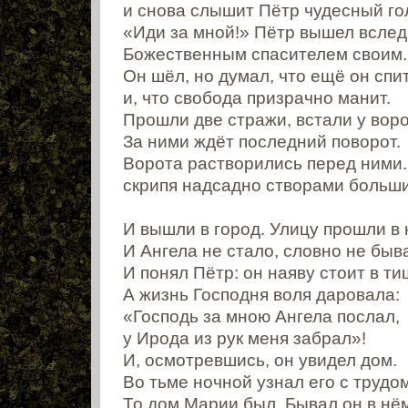
и снова слышит Пётр чудесный го
«Иди за мной!» Пётр вышел вслед
Божественным спасителем своим.
Он шёл, но думал, что ещё он спи
и, что свобода призрачно манит.
Прошли две стражи, встали у воро
За ними ждёт последний поворот.
Ворота растворились перед ними.
скрипя надсадно створами больш
И вышли в город. Улицу прошли в 
И Ангела не стало, словно не быв
И понял Пётр: он наяву стоит в ти
А жизнь Господня воля даровала:
«Господь за мною Ангела послал,
у Ирода из рук меня забрал»!
И, осмотревшись, он увидел дом.
Во тьме ночной узнал его с трудом
То дом Марии был. Бывал он в нё