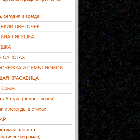
, сегодня и всегда
НЬКИЙ ЦВЕТОЧЕК
ЕВНА ЛЯГУШКА
УШКА
В САПОГАХ
ОСНЕЖКА И СЕМЬ ГНОМОВ
ЩАЯ КРАСАВИЦА
 Сонин
ь Артура (роман-эпопея)
и и легенды в стихах
АР
ротимая планета
астический роман)