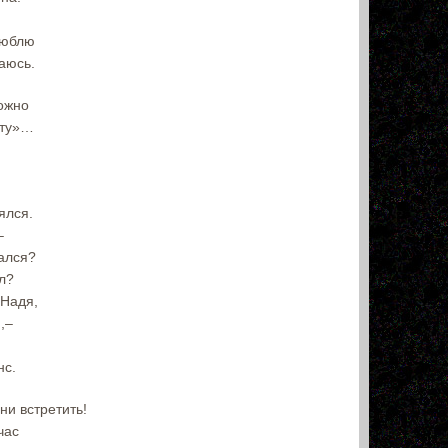
люблю
аюсь.
ожно
оту»…
ялся.
–
ался?
ёл?
 Надя,
,–
нс.
ни встретить!
час