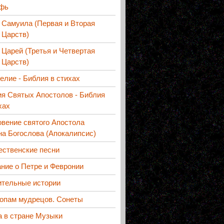
фь
 Самуила (Первая и Вторая
 Царств)
 Царей (Третья и Четвертая
 Царств)
елие - Библия в стихах
я Святых Апостолов - Библия
хах
вение святого Апостола
а Богослова (Апокалипсис)
ественские песни
ние о Петре и Февронии
ительные истории
топам мудрецов. Сонеты
а в стране Музыки