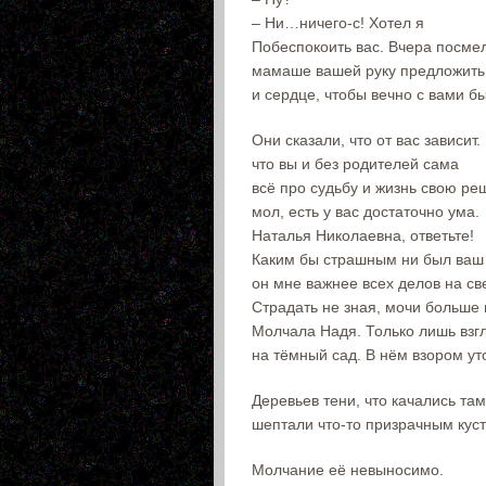
– Ни…ничего-с! Хотел я
Побеспокоить вас. Вчера посме
мамаше вашей руку предложить
и сердце, чтобы вечно с вами бы
Они сказали, что от вас зависит.
что вы и без родителей сама
всё про судьбу и жизнь свою ре
мол, есть у вас достаточно ума.
Наталья Николаевна, ответьте!
Каким бы страшным ни был ваш 
он мне важнее всех делов на св
Страдать не зная, мочи больше 
Молчала Надя. Только лишь взг
на тёмный сад. В нём взором ут
Деревьев тени, что качались там
шептали что-то призрачным кус
Молчание её невыносимо.