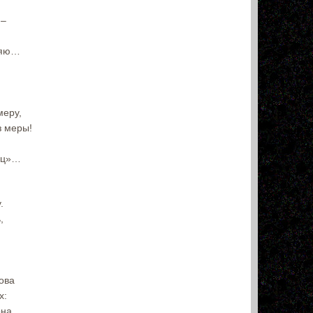
,–
ляю…
меру,
з меры!
нец»…
.
,
ова
х:
на.