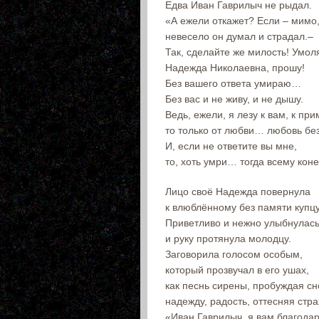
Едва Иван Гаврилыч не рыдал.
«А ежели откажет? Если – мимо
невесело он думал и страдал.–
Так, сделайте же милость! Умо
Надежда Николаевна, прошу!
Без вашего ответа умираю…
Без вас и не живу, и не дышу.
Ведь, ежели, я лезу к вам, к при
то только от любви… любовь бе
И, если не ответите вы мне,
то, хоть умри… тогда всему ко
Лицо своё Надежда повернула
к влюблённому без памяти купцу
Приветливо и нежно улыбнулась
и руку протянула молодцу.
Заговорила голосом особым,
который прозвучал в его ушах,
как песнь сирены, пробуждая сн
надежду, радость, оттесняя стра
«Иван Гаврилыч, я вам благодар