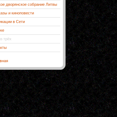
кое дворянское собрание Литвы
азы и киноповести
икации в Сети
еке
из трёх
акты
вная