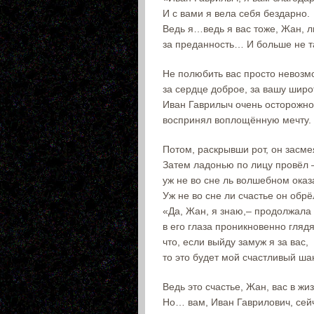
И с вами я вела себя бездарно.
Ведь я…ведь я вас тоже, Жан, 
за преданность… И больше не т
Не полюбить вас просто невозм
за сердце доброе, за вашу шир
Иван Гаврилыч очень осторожно
воспринял воплощённую мечту.
Потом, раскрывши рот, он засме
Затем ладонью по лицу провёл 
уж не во сне ль волшебном оказ
Уж не во сне ли счастье он обр
«Да, Жан, я знаю,– продолжала
в его глаза проникновенно глядя
что, если выйду замуж я за вас,
то это будет мой счастливый ша
Ведь это счастье, Жан, вас в жиз
Но… вам, Иван Гаврилович, сей