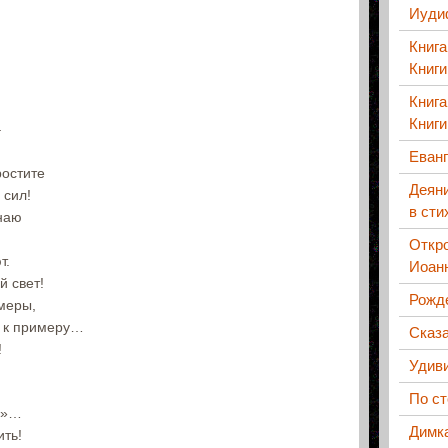
Иуди
,
Книга
Книги
Книга
Книги
–
Еванг
ростите
Деяни
 сил!
в сти
знаю
Откро
т.
Иоанн
й свет!
Рожд
меры,
, к примеру…
Сказа
!
Удив
По с
а»…
Димк
ить!