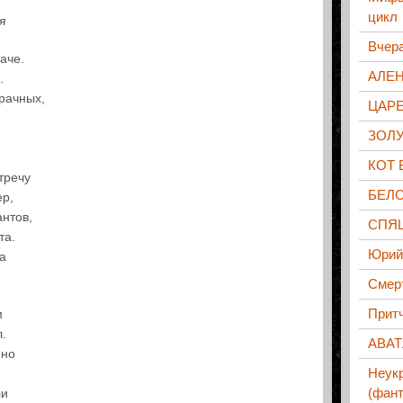
цикл
я
Вчера
аче.
АЛЕ
.
зрачных,
ЦАР
ЗОЛ
КОТ 
тречу
БЕЛ
ер,
нтов,
СПЯ
та.
Юрий
ца
Смерт
Притч
м
л.
АВАТ
нно
Неук
(фант
ли