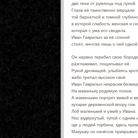
две тени от румянца под луной.
Глаза её таинственно мерцали
той бархатной и томной глубино
в которой слабость женская и си
которая с ума его сводила.
Иван Гаврилыч за её спиной
стоял, мечтая лишь о ней одной
Он нервно теребил свою бородк
разглаживал, пощипывал её.
Рукой дрожащей, улыбаясь крот
жабо трепал высокое своё.
Иван Гаврилыч некрасив безмер
На маменьку родимую похож.
А маменькин портрет живой и в
кухарке деревенской впору гож.
Лоб маленький и узкий у Ивана.
Нос вздёрнутый, тупой с одним 
где у людей горбина, здесь пров
Макушку он начёсом прикрывал.