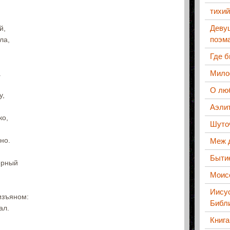
тихий
Деву
й,
поэм
ла,
Где б
Мило
.
О лю
у,
Аэли
ко,
Шуто
но.
Меж 
Бытие
ерный
Моисе
Иисус
изъяном:
Библи
ал.
Книга