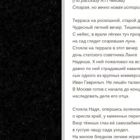
(По рассказу А.П.Чехова)
Старая, но вечно новая истори
Терраса на роскошной, старой д
Чудесный летний вечер. Тишина
С небес, в вуали лёгких туч про
на сад глядит созревшая луна.
Стояли на террасе в этот вечер
дочь статского советника Ланге
Надюша. К ней пожаловал на вс
давно по ней страдавший кавал
сын одного из крупных коммерса
Иван Гаврилыч. Не лишён талан
В Москве готов с начала до кон
наследовать дела его отца.
Стояла Надя, опершись колено
о кресла край, у каменных пери
Взор тёмных глаз её самозабве
в густую чащу сада уходил.
На милом бледном личике игра