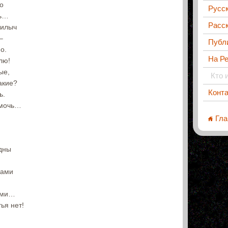
но
Русс
ть…
Расск
рилыч
–
Публ
о.
На Р
лю!
ые,
Кто 
акие?
Конт
ь.
 мочь…
Гла
одны
гами
ами…
ья нет!