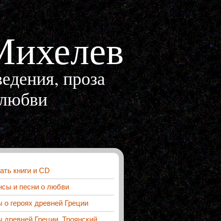
Михелев
едения, проза
 любви
ать книги и CD
сы и песни о любви
о героях древней Греции
 древней Греции. Троянский