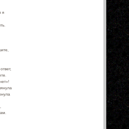
л я
ть.
шите,
ответ,
ете.
нет»!
лянула
онула
,
там.