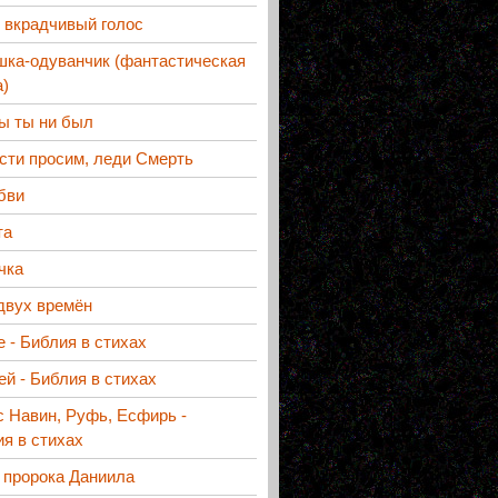
 вкрадчивый голос
шка-одуванчик (фантастическая
а)
ы ты ни был
сти просим, леди Смерть
бви
та
чка
двух времён
 - Библия в стихах
й - Библия в стихах
 Навин, Руфь, Есфирь -
я в стихах
 пророка Даниила