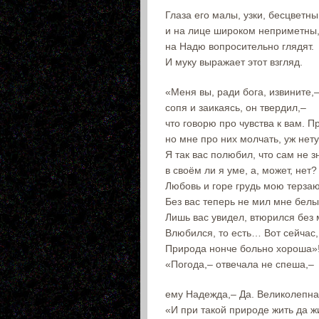
Глаза его малы, узки, бесцветны
и на лице широком неприметны
на Надю вопросительно глядят.
И муку выражает этот взгляд.
«Меня вы, ради бога, извините,
сопя и заикаясь, он твердил,–
что говорю про чувства к вам. П
но мне про них молчать, уж нету
Я так вас полюбил, что сам не 
в своём ли я уме, а, может, нет?
Любовь и горе грудь мою терзаю
Без вас теперь не мил мне белы
Лишь вас увидел, втюрился без 
Влюбился, то есть… Вот сейчас
Природа нонче больно хороша»
«Погода,– отвечала не спеша,–
ему Надежда,– Да. Великолепн
«И при такой природе жить да ж