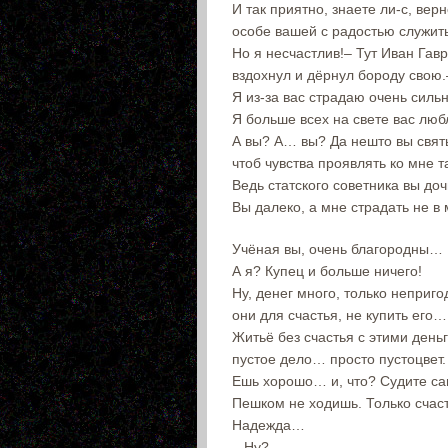
И так приятно, знаете ли-с, вер
особе вашей с радостью служи
Но я несчастлив!– Тут Иван Гав
вздохнул и дёрнул бороду свою.
Я из-за вас страдаю очень сильн
Я больше всех на свете вас люб
А вы? А… вы? Да нешто вы свят
чтоб чувства проявлять ко мне т
Ведь статского советника вы доч
Вы далеко, а мне страдать не в
Учёная вы, очень благородны…
А я? Купец и больше ничего!
Ну, денег много, только неприг
они для счастья, не купить его…
Житьё без счастья с этими день
пустое дело… просто пустоцвет.
Ешь хорошо… и, что? Судите с
Пешком не ходишь. Только счаст
Надежда…
– Ну?