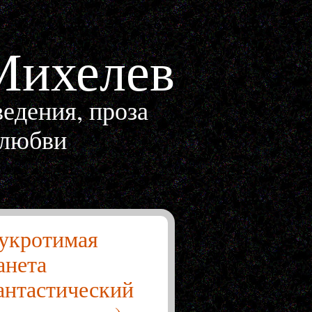
Михелев
едения, проза
 любви
укротимая
анета
антастический