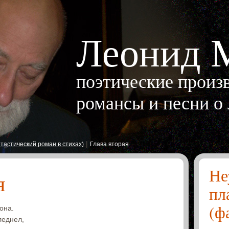
Леонид 
поэтические произв
романсы и песни о
|
тастический роман в стихах)
Глава вторая
Не
я
пл
(ф
она.
леднел,