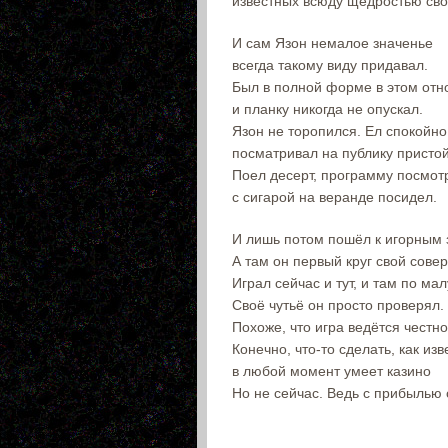
известных всюду щедростью сво
И сам Язон немалое значенье
всегда такому виду придавал.
Был в полной форме в этом от
и планку никогда не опускал.
Язон не торопился. Ел спокойно
посматривал на публику присто
Поел десерт, программу посмот
с сигарой на веранде посидел.
И лишь потом пошёл к игорным 
А там он первый круг свой сове
Играл сейчас и тут, и там по мал
Своё чутьё он просто проверял.
Похоже, что игра ведётся честно
Конечно, что-то сделать, как изв
в любой момент умеет казино
Но не сейчас. Ведь с прибылью 