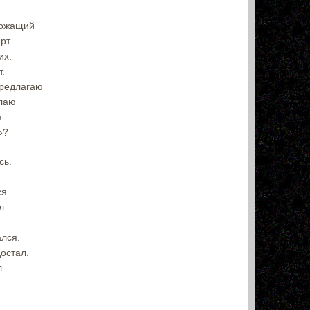
рожащий
рт.
их.
т.
предлагаю
елаю
з
»?
сь.
ся
л.
ался.
остал.
.