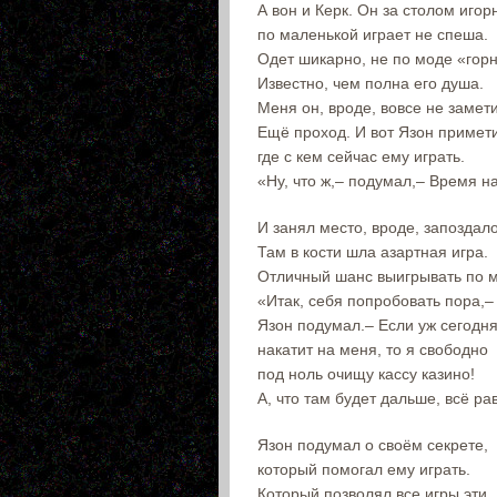
А вон и Керк. Он за столом иго
по маленькой играет не спеша.
Одет шикарно, не по моде «гор
Известно, чем полна его душа.
Меня он, вроде, вовсе не замет
Ещё проход. И вот Язон примет
где с кем сейчас ему играть.
«Ну, что ж,– подумал,– Время н
И занял место, вроде, запоздало
Там в кости шла азартная игра.
Отличный шанс выигрывать по 
«Итак, себя попробовать пора,–
Язон подумал.– Если уж сегодн
накатит на меня, то я свободно
под ноль очищу кассу казино!
А, что там будет дальше, всё ра
Язон подумал о своём секрете,
который помогал ему играть.
Который позволял все игры эти