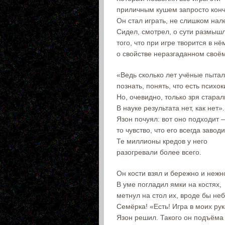
приличным кушем запросто конч
Он стал играть, не слишком нал
Сидел, смотрел, о сути размыш
того, что при игре творится в нё
о свойстве неразгаданном своё
«Ведь сколько лет учёные пыта
познать, понять, что есть психок
Но, очевидно, только зря старал
В науке результата нет, как нет».
Язон почуял: вот оно подходит –
то чувство, что его всегда заводи
Те миллионы кредов у него
разогревали более всего.
Он кости взял и бережно и нежн
В уме погладил ямки на костях,
метнул на стол их, вроде бы не
Семёрка! «Есть! Игра в моих рук
Язон решил. Такого он подъёма