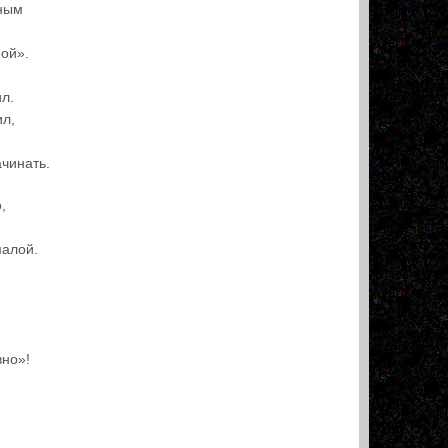
рным
ной».
ил.
ил,
ачинать.
,
малой.
я
вно»!