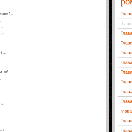
ро
Глава
анке?–
.
Глав
,–
Глава
,–
Глава
.
от…
Глава
,
Глав
итой.
Глав
.
Глав
Глава
Глава
ны,
глава
Глав
ья
Глава