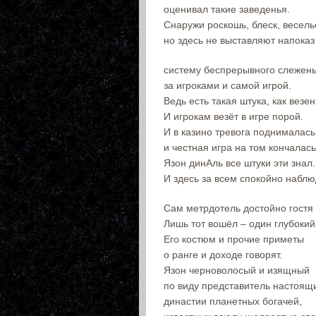
оценивал такие заведенья.
Снаружи роскошь, блеск, весель
но здесь не выставляют напоказ
систему беспрерывного слежен
за игроками и самой игрой.
Ведь есть такая штука, как везен
И игрокам везёт в игре порой.
И в казино тревога поднималась
и честная игра на том кончалась
Язон динАль все штуки эти знал.
И здесь за всем спокойно наблю
Сам метрдотель достойно гостя 
Лишь тот вошёл – один глубокий
Его костюм и прочие приметы
о ранге и доходе говорят.
Язон черноволосый и изящный
по виду представитель настоящ
династии планетных богачей,