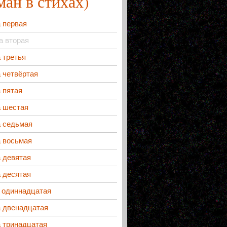
ман в стихах)
 первая
а вторая
 третья
 четвёртая
 пятая
а шестая
а седьмая
а восьмая
 девятая
 десятая
 одиннадцатая
а двенадцатая
 тринадцатая