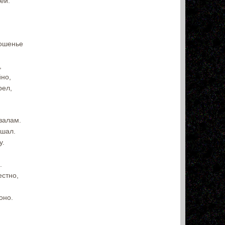
ей.
ношенье
,
йно,
рел,
залам.
ршал.
у.
.
естно,
оно.