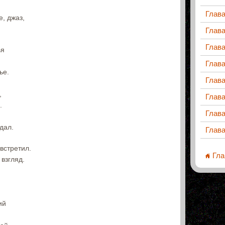
Глав
е, джаз,
Глава
Глав
ья
Глав
ье.
Глав
,
Глав
.
Глав
дал.
Глава
встретил.
Гла
 взгляд.
ий