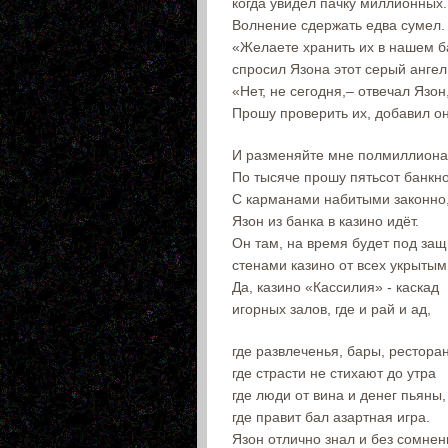
когда увидел пачку миллионных.
Волнение сдержать едва сумел.
«Желаете хранить их в нашем б
спросил Язона этот серый ангел
«Нет, не сегодня,– отвечал Язон
Прошу проверить их, добавил он
И разменяйте мне полмиллиона
По тысяче прошу пятьсот банкн
С карманами набитыми законно
Язон из банка в казино идёт.
Он там, на время будет под защ
стенами казино от всех укрытым
Да, казино «Кассилия» - каскад
игорных залов, где и рай и ад,
где развлеченья, бары, рестора
где страсти не стихают до утра
где люди от вина и денег пьяны,
где правит бал азартная игра.
Язон отлично знал и без сомнен