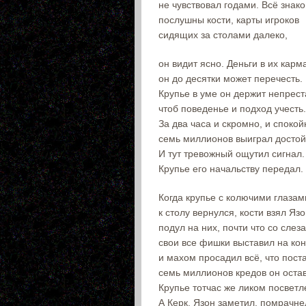
не чувствовал годами. Всё знак
послушны кости, карты игроков
сидящих за столами далеко,
он видит ясно. Деньги в их карм
он до десятки может перечесть.
Крупье в уме он держит непрест
чтоб поведенье и подход учесть.
За два часа и скромно, и спокой
семь миллионов выиграл достой
И тут тревожный ощутил сигнал.
Крупье его начальству передал.
Когда крупье с колючими глазам
к столу вернулся, кости взял Язо
подул на них, почти что со слез
свои все фишки выставил на кон
и махом просадил всё, что пост
семь миллионов кредов он оста
Крупье тотчас же ликом посветл
А Керк, Язон заметил, помрачне