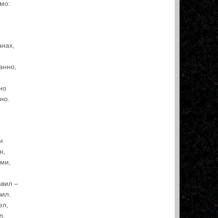
омо:
анах,
анно,
но
но.
и
н,
ами,
авил –
вил.
ел,
л.