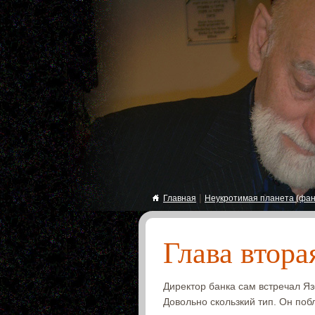
|
Главная
Неукротимая планета (фан
Глава втора
Директор банка сам встречал Яз
Довольно скользкий тип. Он поб