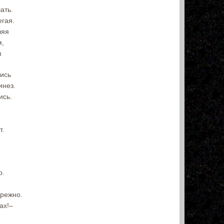
ать.
егая.
ляя
м,
м
лись
инез.
ись.
т.
о.
брежно.
ах!–