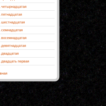
а четырнадцатая
 пятнадцатая
а шестнадцатая
а семнадцатая
а восемнадцатая
а девятнадцатая
а двадцатая
 двадцать первая
вная