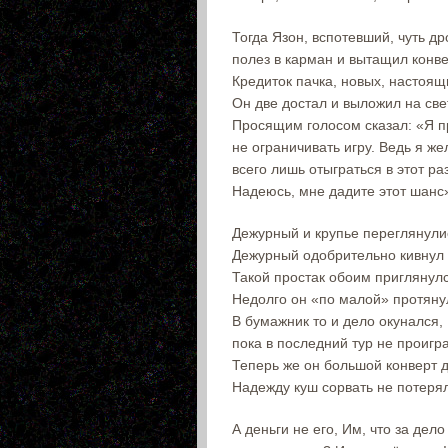
Тогда Язон, вспотевший, чуть д
полез в карман и вытащил конве
Кредиток пачка, новых, настоящ
Он две достал и выложил на све
Просящим голосом сказал: «Я 
не ограничивать игру. Ведь я ж
всего лишь отыграться в этот ра
Надеюсь, мне дадите этот шанс
Дежурный и крупье переглянули
Дежурный одобрительно кивнул
Такой простак обоим приглянул
Недолго он «по малой» протяну
В бумажник то и дело окунался,
пока в последний тур не проигр
Теперь же он большой конверт д
Надежду куш сорвать не потерял
А деньги не его, Им, что за дело