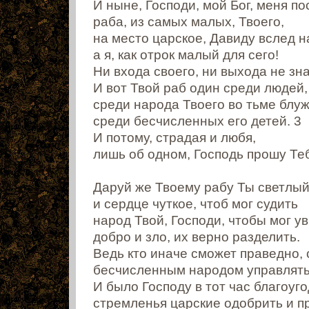
И ныне, Господи, мой Бог, меня по
раба, из самых малых, Твоего,
на место царское, Давиду вслед н
а я, как отрок малый для сего!
Ни входа своего, ни выхода не зн
И вот Твой раб один среди людей,
среди народа Твоего во тьме блуж
среди бесчисленных его детей. 3
И потому, страдая и любя,
лишь об одном, Господь прошу Те
Даруй же Твоему рабу Ты светлый
и сердце чуткое, чтоб мог судить
народ Твой, Господи, чтобы мог у
добро и зло, их верно разделить.
Ведь кто иначе сможет праведно,
бесчисленным народом управлят
И было Господу в тот час благоуго
стремленья царские одобрить и п