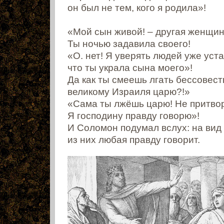
он был не тем, кого я родила»!
«Мой сын живой! – другая женщин
Ты ночью задавила своего!
«О. нет! Я уверять людей уже уста
что ты украла сына моего»!
Да как ты смеешь лгать бессовест
великому Израиля царю?!»
«Сама ты лжёшь царю! Не притвор
Я господину правду говорю»!
И Соломон подумал вслух: на вид
из них любая правду говорит.