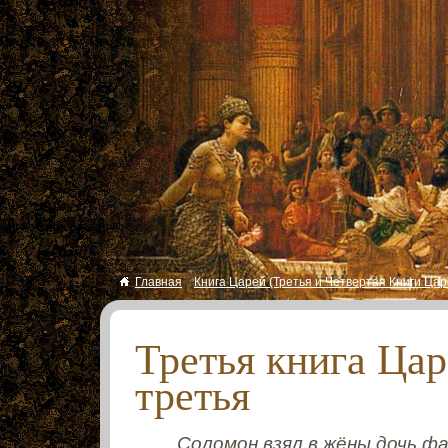
|
Главная
Книга Царей (Третья и Четвертая Книги Цар
Третья книга Цар
третья
Соломон взял в жёны дочь ф