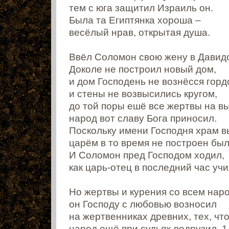
тем с юга защитил Израиль он.
Была та Египтянка хороша –
весёлый нрав, открытая душа.
Ввёл Соломон свою жену в Давидо
Доколе не построил новый дом,
и дом Господень не вознёсся горд
и стены не возвысились кругом,
до той поры ешё все жертвы на в
народ вот славу Бога приносил.
Поскольку имени Господня храм в
царём в то время не построен был
И Соломон пред Господом ходил,
как царь-отец в последний час учи
Но жертвы и курения со всем нар
он Господу с любовью возносил
на жертвенниках древних, тех, чт
народ ещё при судьях водрузил. 1