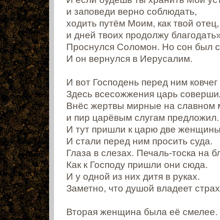
и заповеди верно соблюдать,
ходить путём Моим, как твой отец,
и дней твоих продолжу благодать»
Проснулся Соломон. Но сон был с
И он вернулся в Иерусалим.
И вот Господень перед ним ковчег 
Здесь всесожжения царь соверши
Внёс жертвы мирные на славном 
и пир царёвым слугам предложил.
И тут пришли к царю две женщины
И стали перед ним просить суда.
Глаза в слезах. Печаль-тоска на 
Как к Господу пришли они сюда.
И у одной из них дитя в руках.
Заметно, что душой владеет страх
Вторая женщина была её смелее.