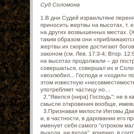
Суд Соломона
1.В дни Судей израильтяне перен
приносить жертвы на высотах, т. 
на других возвышенных местах. (
таким образом они «приближаются
жертвы их скорее достигают бого
законом (см. Лев. 17:3-4; Втор. 1
на высотах продолжали – до пост
совершаться, совершал их и Солом
«возлюбил... Господа и «ходил» п
этом известную «несовместимость
употребляет частицу но…
2."Явился (нира) Господь": не в к
смысле откровения вообще, имевш
3.Признавая милости Иеговы Дав
и, в частности, в даровании его п
именует себя самого "отроком ма
выхода, ни входа", конечно, в со