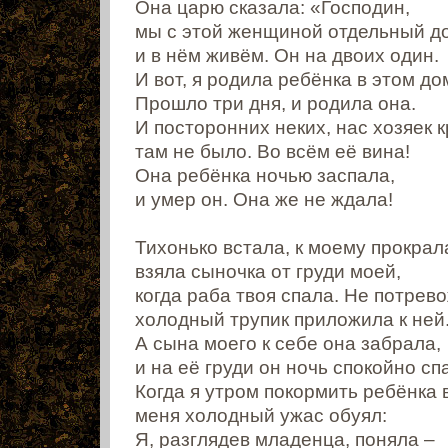
Она царю сказала: «Господин,
мы с этой женщиной отдельный д
и в нём живём. Он на двоих один.
И вот, я родила ребёнка в этом до
Прошло три дня, и родила она.
И посторонних неких, нас хозяек 
там не было. Во всём её вина!
Она ребёнка ночью заспала,
и умер он. Она же не ждала!
Тихонько встала, к моему прокрал
взяла сыночка от груди моей,
когда раба твоя спала. Не потрев
холодный трупик приложила к ней
А сына моего к себе она забрала,
и на её груди он ночь спокойно сп
Когда я утром покормить ребёнка 
меня холодный ужас обуял:
Я, разглядев младенца, поняла –