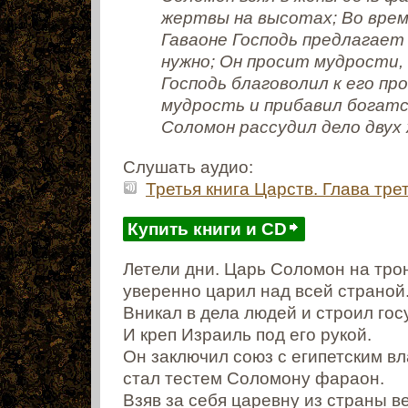
жертвы на высотах; Во вре
Гаваоне Господь предлагает
нужно; Он просит мудрости,
Господь благоволил к его пр
мудрость и прибавил богатс
Соломон рассудил дело двух
Слушать аудио:
Третья книга Царств. Глава тре
Купить книги и CD
Летели дни. Царь Соломон на тро
уверенно царил над всей страной
Вникал в дела людей и строил гос
И креп Израиль под его рукой.
Он заключил союз с египетским в
стал тестем Соломону фараон.
Взяв за себя царевну из страны в