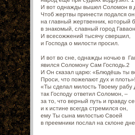
И вот однажды вышел Соломон в д
Чтоб жертвы принести подался он
на главный жертвенник, который б
в знакомый, славный город Гаваон
И всесожжений тысячу свершил,
и Господа о милости просил.
И вот во сне, однажды ночью в Г
явился Соломону Сам Господь.2
И Он сказал царю: «Блюдёшь ты в
Проси, что пожелают дух и плоть»
«Ты сделал милость Твоему рабу 
так Господу ответил Соломон, –
за то, что верный путь и правду 
и к истине всегда стремился он,
ему Ты сына милостью Своей
в преемники послал на склоне дне