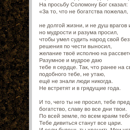
На просьбу Соломону Бог сказал:
«За то, что не богатства пожелал,
не долгой жизни, и не душ врагов 
но мудрости и разума просил,
чтобы умел судить народ свой без
решения по чести выносил,
желание твоё исполню на рассвет
Разумное и мудрое даю
тебе я сердце. Так, что ранее на с
подобного тебе, не утаю,
ещё не знали люди никогда.
Не встретят и в грядущие года.
И то, чего ты не просил, тебе пре
богатство, славу во все дни твои.
По всей земле, по всем краям теб
Тебе дивиться станут все цари.
И если будешь ты хранить Мои ус