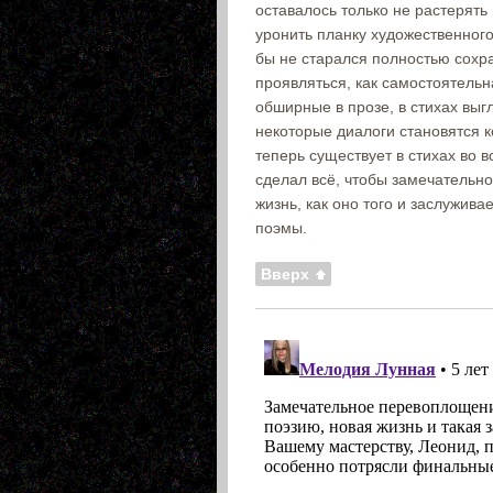
оставалось только не растерять
уронить планку художественного
бы не старался полностью сохра
проявляться, как самостоятельн
обширные в прозе, в стихах выг
некоторые диалоги становятся к
теперь существует в стихах во в
сделал всё, чтобы замечательн
жизнь, как оно того и заслужива
поэмы.
Вверх