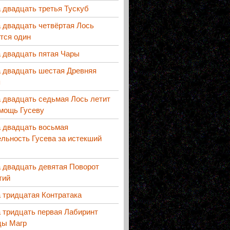
 двадцать третья Тускуб
 двадцать четвёртая Лось
тся один
 двадцать пятая Чары
а двадцать шестая Древняя
я
 двадцать седьмая Лось летит
омощь Гусеву
а двадцать восьмая
льность Гусева за истекший
 двадцать девятая Поворот
тий
 тридцатая Контратака
 тридцать первая Лабиринт
цы Магр