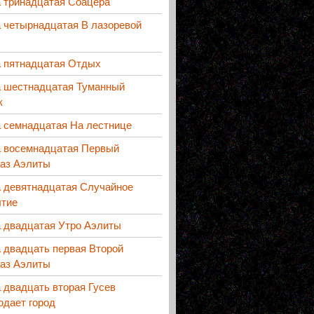
а тринадцатая Соацера
 четырнадцатая В лазоревой
а пятнадцатая Отдых
а шестнадцатая Туманный
к
а семнадцатая На лестнице
а восемнадцатая Первый
каз Аэлиты
а девятнадцатая Случайное
ытие
а двадцатая Утро Аэлиты
 двадцать первая Второй
каз Аэлиты
 двадцать вторая Гусев
юдает город