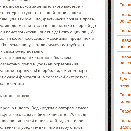
Глава
ан написан рукой замечательного мастера и
итературы с художественной точки зрения.
Глава
ясающим языком. Это, фактически поэма в прозе.
остае
ргия, держит читателя в напряжении с первой до
Глава
ен психологический анализ действующих лиц. А
мантической красавицы марсианки, преданной и
Глав
еба - землянину - стало символом глубокого
песн
и к самопожертвованию.
Глава
лита» и сегодня читается с большим
на п
озрастных групп и уровней образования.
Аэлита» наряду с «Гиперболоидом инженера
Глав
 научной фантастики в советской литературе,
Деяте
воположника.
день
Глава
лита» в стихах.
собы
тересно и легко. Ведь рядом с автором стихов
Глава
исутствовал сам любимый писатель Алексей
Глава
описания явлений и пейзажей, чувств героев
цари
ественны и убедительны, что автору стихов