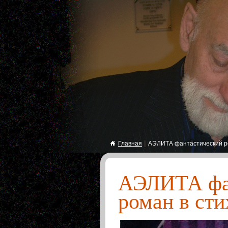
|
Главная
АЭЛИТА фантастический ро
АЭЛИТА фа
роман в сти