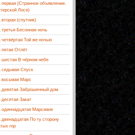
 первая (Странное объявление.
терской Лося)
 вторая (спутник)
 третья Бесонная ночь
 четвёртая Той же ночью
 пятая Отлёт
 шестая В чёрном небе
а седьмая Спуск
а восьмая Марс
а девятая Заброшенный дом
 десятая Закат
а одиннадцатая Марсиане
 двенадцатая По ту сторону
тых гор