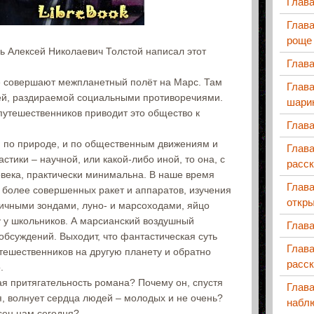
Глав
Глава
роще
ь Алексей Николаевич Толстой написал этот
Глав
е совершают межпланетный полёт на Марс. Там
Глав
ей, раздираемой социальными противоречиями.
шари
путешественников приводит это общество к
Глав
И по природе, и по общественным движениям и
Глав
стики – научной, или какой-либо иной, то она, с
расс
овека, практически минимальна. В наше время
Глав
 более совершенных ракет и аппаратов, изучения
откр
ичными зондами, луно- и марсоходами, яйцо
 у школьников. А марсианский воздушный
Глав
обсуждений. Выходит, что фантастическая суть
Глава
тешественников на другую планету и обратно
расс
.
ая притягательность романа? Почему он, спустя
Глава
я, волнует сердца людей – молодых и не очень?
набл
сен нам сегодня?