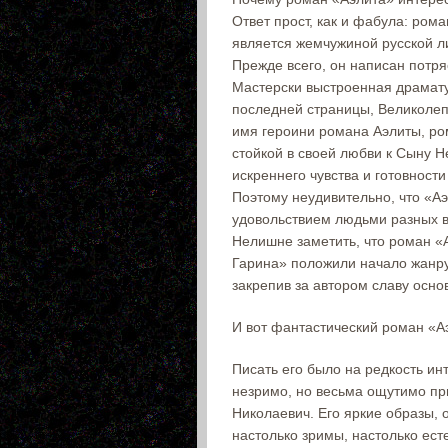
Ответ прост, как и фабула: ром
является жемчужиной русской л
Прежде всего, он написан потр
Мастерски выстроенная драмату
последней страницы, Великолеп
имя героини романа Аэлиты, ро
стойкой в своей любви к Сыну Н
искреннего чувства и готовност
Поэтому неудивительно, что «Аэ
удовольствием людьми разных в
Нелишне заметить, что роман «
Гарина» положили начало жанру
закрепив за автором славу осно
И вот фантастический роман «Аэ
Писать его было на редкость ин
незримо, но весьма ощутимо пр
Николаевич. Его яркие образы, 
настолько зримы, настолько ест