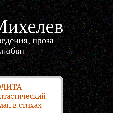
Михелев
едения, проза
 любви
ЭЛИТА
нтастический
ман в стихах