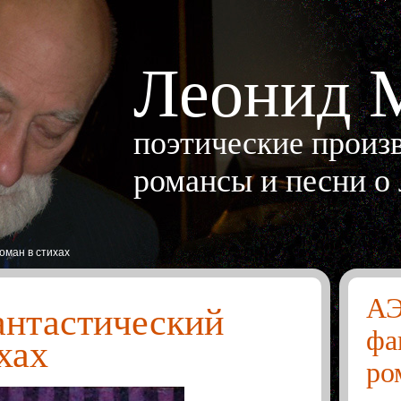
Леонид 
поэтические произв
романсы и песни о
ман в стихах
А
нтастический
фа
хах
ро