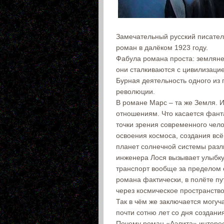
Замечательный русский писател
роман в далёком 1923 году.
Фабула романа проста: землян
они сталкиваются с цивилизаци
Бурная деятельность одного из 
революции.
В романе Марс – та же Земля. 
отношениям. Что касается фанта
точки зрения современного чел
освоения космоса, создания всё
планет солнечной системы разл
инженера Лося вызывает улыбку
транспорт вообще за пределом 
романа фактически, в полёте пу
через космическое пространство
Так в чём же заключается могуч
почти сотню лет со дня создани
Почему роман «Аэлита» интере