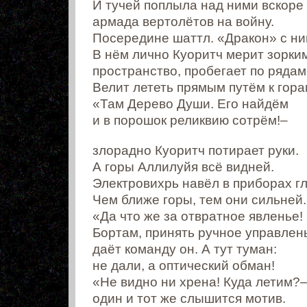
И тучей поплыла над ними вскоре
армада вертолётов на войну.
Посередине шаттл. «Дракон» с ни
В нём лично Куоритч мерит зорки
пространство, пробегает по рядам
Велит лететь прямым путём к гора
«Там Дерево Души. Его найдём
и в порошок реликвию сотрём!–
злорадно Куоритч потирает руки.
А горы Аллилуйя всё видней.
Электровихрь навёл в приборах гл
Чем ближе горы, тем они сильней.
«Да что же за отвратное явленье!
Бортам, принять ручное управлен
даёт команду он. А тут туман:
не дали, а оптический обман!
«Не видно ни хрена! Куда летим?
один и тот же слышится мотив.