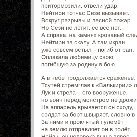
притормозили, отвели удар.
Нейтири тотчас Сезе вызывает.
Вокруг разрывы и лесной пожар.
Но Сези не летит, её всё нет.
А справа, на камнях кровавый сле
Нейтири за скалу. А там икран
уже совсем остыл – погиб от ран.
Оплакала любимицу свою
погибшую за родину в бою.
А в небе продолжается сраженье.
Тсутей стремглав к «Валькирии» л
Лук и стрела – его вооруженье,
но воин перед монстром не дрожи
На аппарель врывается он сходу,
солдат за борт швыряет, словно в 
За ними и проклятый пулемёт
на землю отправляет он в полёт.
Найви, он человека выше вдвое.