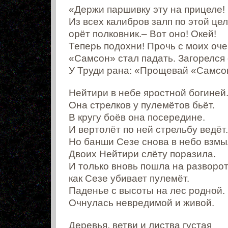
«Держи паршивку эту на прицеле!
Из всех калибров залп по этой цел
орёт полковник.– Вот оно! Окей!
Теперь подохни! Прочь с моих оче
«Самсон» стал падать. Загорелся 
У Труди рана: «Прощевай «Самсо
Нейтири в небе яростной богиней
Она стрелков у пулемётов бьёт.
В кругу боёв она посередине.
И вертолёт по ней стрельбу ведёт.
Но банши Сезе снова в небо взмы
Двоих Нейтири слёту поразила.
И только вновь пошла на разворот
как Сезе убивает пулемёт.
Паденье с высоты на лес родной.
Очнулась невредимой и живой.
Деревья, ветви и листва густая