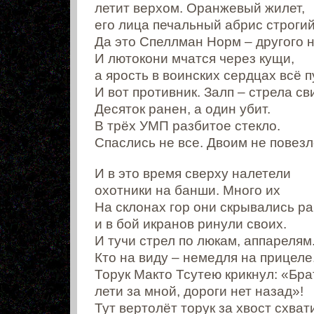
летит верхом. Оранжевый жилет,
его лица печальный абрис строг
Да это Спеллман Норм – другого н
И лютокони мчатся через кущи,
а ярость в воинских сердцах всё 
И вот противник. Залп – стрела св
Десяток ранен, а один убит.
В трёх УМП разбитое стекло.
Спаслись не все. Двоим не повезл
И в это время сверху налетели
охотники на банши. Много их
На склонах гор они скрывались р
и в бой икранов ринули своих.
И тучи стрел по люкам, аппарелям
Кто на виду – немедля на прицеле
Торук Макто Тсутею крикнул: «Бра
лети за мной, дороги нет назад»!
Тут вертолёт торук за хвост схват