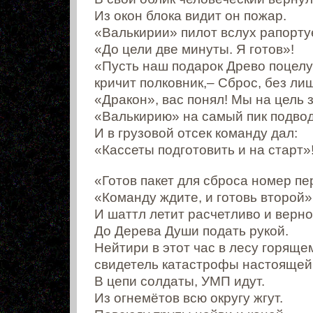
Из окон блока видит он пожар.
«Валькирии» пилот вслух рапорту
«До цели две минуты. Я готов»!
«Пусть наш подарок Древо поцелу
кричит полковник,– Сброс, без ли
«Дракон», вас понял! Мы на цель 
«Валькирию» на самый пик подво
И в грузовой отсек команду дал:
«Кассеты подготовить и на старт»
«Готов пакет для сброса номер пе
«Команду ждите, и готовь второй»
И шаттл летит расчетливо и верно
До Дерева Души подать рукой.
Нейтири в этот час в лесу горяще
свидетель катастрофы настоящей
В цепи солдаты, УМП идут.
Из огнемётов всю округу жгут.