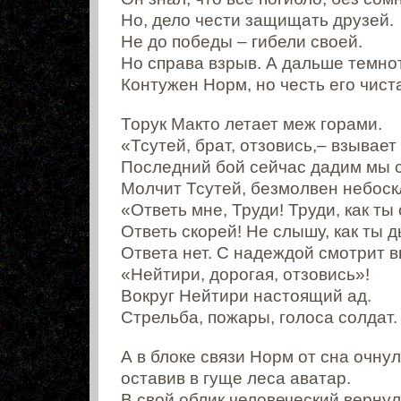
Но, дело чести защищать друзей.
Не до победы – гибели своей.
Но справа взрыв. А дальше темно
Контужен Норм, но честь его чист
Торук Макто летает меж горами.
«Тсутей, брат, отзовись,– взывает
Последний бой сейчас дадим мы с
Молчит Тсутей, безмолвен небоск
«Ответь мне, Труди! Труди, как т
Ответь скорей! Не слышу, как ты 
Ответа нет. С надеждой смотрит в
«Нейтири, дорогая, отзовись»!
Вокруг Нейтири настоящий ад.
Стрельба, пожары, голоса солдат.
А в блоке связи Норм от сна очнул
оставив в гуще леса аватар.
В свой облик человеческий вернул