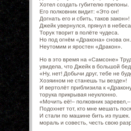
Хотел создать губителю препоны.
Его полковник видит: «Это он!
Догнать его и сбить, таков закон»!
Джейк увернулся, прянул в небеса
Торук творит в полёте чудеса.
Но под огнём «Дракона» снова он.
Неутомим и яростен «Дракон».
Но в это время на «Самсоне» Тру
увидела, что Джейк в большой бед
«Ну, нет! Добычи друг, тебе не буд
Хозяином не станешь ты везде»!
И вертолёт приблизила к «Дракон
торука прикрывая неуклонно.
«Мочить её!– полковник заревел,–
Подохнет тот, кто мне мешать пос
И стали по машине бить из пушек.
мораль и совесть, честь свою раз