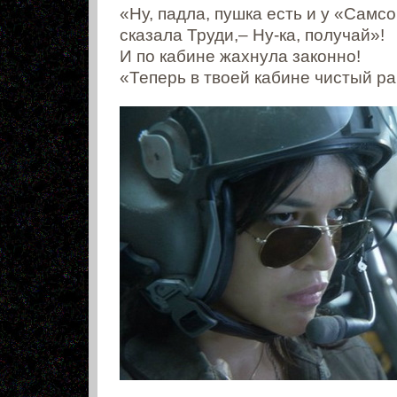
«Ну, падла, пушка есть и у «Самсо
сказала Труди,– Ну-ка, получай»!
И по кабине жахнула законно!
«Теперь в твоей кабине чистый ра