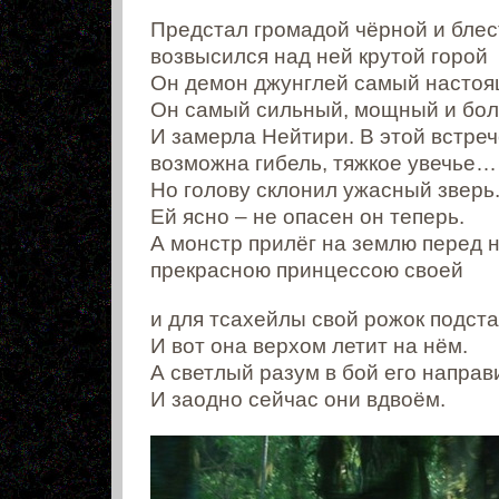
Предстал громадой чёрной и бле
возвысился над ней крутой горой
Он демон джунглей самый настоя
Он самый сильный, мощный и бол
И замерла Нейтири. В этой встре
возможна гибель, тяжкое увечье…
Но голову склонил ужасный зверь
Ей ясно – не опасен он теперь.
А монстр прилёг на землю перед 
прекрасною принцессою своей
и для тсахейлы свой рожок подста
И вот она верхом летит на нём.
А светлый разум в бой его направ
И заодно сейчас они вдвоём.