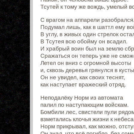
Тсутей к тому же вождь, умелый в
С врагом на аппарели разобрался
Подумал лишь, как в шаттл ему во
В углу, в живых один стрелок оста
В Тсутея всю обойму он всадил.
И храбрый воин был на землю сб
Сражаться он теперь уже не смож
Летел он вниз с огромной высоты
и, сквозь деревья грянулся в кусты
Он не увидел, как своих теснят,
как наступает вражеский отряд.
Неподалёку Норм из автомата
палил по наступающим войскам.
Бомбили лес, свистели пули рядом
взметались клочья жизни к небеса
Норм прикрывал, как можно, отсту
Он знал, что всё погибло, без сом