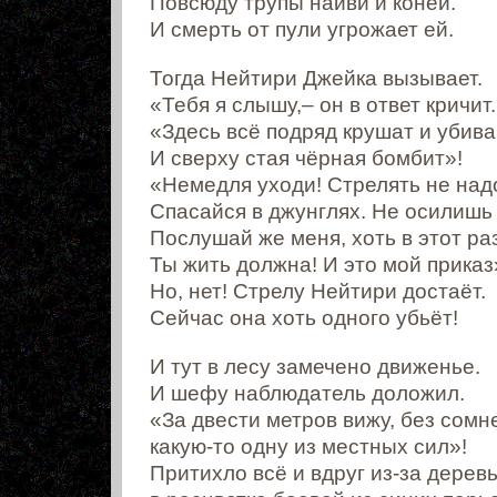
Повсюду трупы найви и коней.
И смерть от пули угрожает ей.
Тогда Нейтири Джейка вызывает.
«Тебя я слышу,– он в ответ кричит.
«Здесь всё подряд крушат и убива
И сверху стая чёрная бомбит»!
«Немедля уходи! Стрелять не над
Спасайся в джунглях. Не осилишь 
Послушай же меня, хоть в этот раз
Ты жить должна! И это мой приказ
Но, нет! Стрелу Нейтири достаёт.
Сейчас она хоть одного убьёт!
И тут в лесу замечено движенье.
И шефу наблюдатель доложил.
«За двести метров вижу, без сомн
какую-то одну из местных сил»!
Притихло всё и вдруг из-за дерев