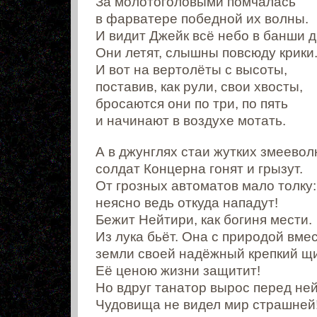
За молотоголовыми помчалась
в фарватере победной их волны.
И видит Джейк всё небо в банши д
Они летят, слышны повсюду крики
И вот на вертолёты с высоты,
поставив, как рули, свои хвосты,
бросаются они по три, по пять
и начинают в воздухе мотать.
А в джунглях стаи жутких змеевол
солдат Концерна гонят и грызут.
От грозных автоматов мало толку:
неясно ведь откуда нападут!
Бежит Нейтири, как богиня мести.
Из лука бьёт. Она с природой вме
земли своей надёжный крепкий щи
Её ценою жизни защитит!
Но вдруг танатор вырос перед ней
Чудовища не видел мир страшней