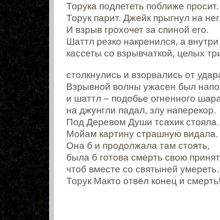
Торука подлететь поближе просит.
Торук парит. Джейк прыгнул на нег
И взрыв грохочет за спиной его.
Шаттл резко накренился, а внутри
кассеты со взрывчаткой, целых тр
столкнулись и взорвались от удар
Взрывной волны ужасен был напо
и шаттл – подобье огненного шар
на джунгли падал, злу наперекор.
Под Деревом Души тсахик стояла.
Мойам картину страшную видала.
Она б и продолжала там стоять,
была б готова смерть свою принят
чтоб вместе со святыней умерет
Торук Макто отвёл конец и смерть