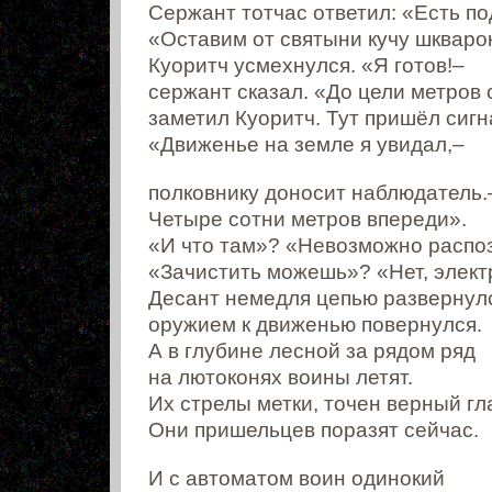
Сержант тотчас ответил: «Есть п
«Оставим от святыни кучу шкваро
Куоритч усмехнулся. «Я готов!–
сержант сказал. «До цели метров 
заметил Куоритч. Тут пришёл сигн
«Движенье на земле я увидал,–
полковнику доносит наблюдатель.
Четыре сотни метров впереди».
«И что там»? «Невозможно распоз
«Зачистить можешь»? «Нет, элект
Десант немедля цепью развернул
оружием к движенью повернулся.
А в глубине лесной за рядом ряд
на лютоконях воины летят.
Их стрелы метки, точен верный гл
Они пришельцев поразят сейчас.
И с автоматом воин одинокий