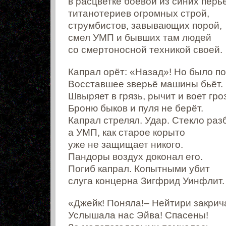
в расцветке боевой из синих перь
титанотериев огромных строй,
струмбистов, завывающих порой,
смел УМП и бывших там людей
со смертоносной техникой своей.
Капрал орёт: «Назад»! Но было по
Восставшее зверьё машины бьёт.
Швыряет в грязь, рычит и воет гро
Броню быков и пуля не берёт.
Капрал стрелял. Удар. Стекло раз
а УМП, как старое корыто
уже не защищает никого.
Пандоры воздух доконал его.
Погиб капрал. Копытными убит
слуга концерна Зигфрид Уинфлит.
«Джейк! Поняла!– Нейтири закрич
Услышала нас Эйва! Спасены!