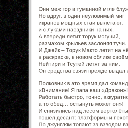
Они меж гор в туманной мгле блу
Но вдруг, в один неуловимый миг
икранов мощных стаи вылетают,
и с луками наездники на них.
А впереди летит торук могучий,
размахом крыльев заслоняя тучи.
И Джейк – Торук Макто летит на н
в раскраске, в новом облике своём
Нейтири и Тсутей летят за ним.
Он средства связи прежде выдал 
Полковник в это время дал команд
«Внимание! Я папа ваш «Дракон»!
Работать быстро, точно, аккуратно
а то обед… остынуть может он»!
И снизились над лесом вертолёты
пошёл десант: платформы и пехот
По джунглям топают за взводом вз