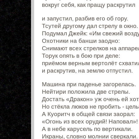
вокруг себя, как пращу раскрутил
и запустил, разбив его об гору.
Тсутей другому дал стрелу в окно.
Подумал Джейк: «Им свежий возду
Охотники на банши заодно:
Снимают всех стрелков на аппаре
Торук опять в бою при деле:
приёмом верным вертолёт схвати
и раскрутив, на землю отпустил.
Машина при паденье загорелась.
Нейтири положила две стрелы.
Достать «Дракон» уж очень ей хот
Но стёкла люков не пробить - целы
А Куоритч в общей связи заорал:
«Огонь из всех орудий! Наповал»!
А в небе карусель по вертикали.
Икраны, словно молнии сверкали.