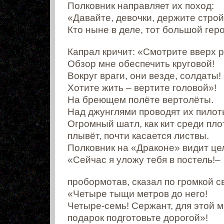
Полковник направляет их поход:
«Давайте, девочки, держите строй
Кто ныне в деле, тот большой гер
Капрал кричит: «Смотрите вверх р
Обзор мне обеспечить круговой!
Вокруг враги, они везде, солдаты!
Хотите жить – вертите головой»!
На бреющем полёте вертолёты.
Над джунглями проводят их пилот
Огромный шатл, как кит среди пло
плывёт, почти касается листвы.
Полковник на «Драконе» видит це
«Сейчас я уложу тебя в постель!–
пробормотав, сказал по громкой с
«Четыре тыщи метров до него!
Четыре-семь! Сержант, для этой 
подарок подготовьте дорогой»!