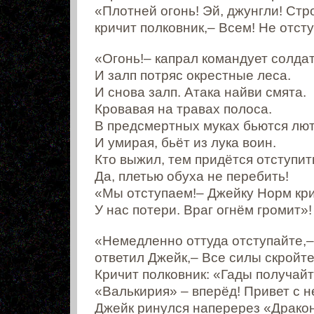
«Плотней огонь! Эй, джунгли! Стр
кричит полковник,– Всем! Не отсту
«Огонь!– капрал командует солда
И залп потряс окрестные леса.
И снова залп. Атака найви смята.
Кровавая на травах полоса.
В предсмертных муках бьются лют
И умирая, бьёт из лука воин.
Кто выжил, тем придётся отступит
Да, плетью обуха не перебить!
«Мы отступаем!– Джейку Норм кри
У нас потери. Враг огнём громит»!
«Немедленно оттуда отступайте,–
ответил Джейк,– Все силы скройте
Кричит полковник: «Гады получайт
«Валькирия» – вперёд! Привет с н
Джейк ринулся наперерез «Дракон