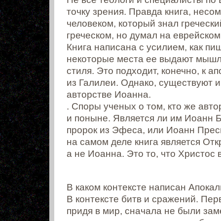
точку зрения. Правда книга, несо
человеком, который знал гречески
греческом, но думал на еврейском
Книга написана с усилием, как пи
некоторые места ее выдают мышл
стиля. Это подходит, конечно, к а
из Галилеи. Однако, существуют и
авторстве Иоанна.
. Споры ученых о том, кто же авт
и поныне. Является ли им Иоанн 
пророк из Эфеса, или Иоанн Прес
на самом деле книга является От
а не Иоанна. Это то, что Христос
В каком контексте написан Апока
В контексте битв и сражений. Пе
придя в мир, сначала не были за