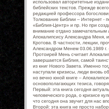
использовал авторитетные издани
библейских текстов. Прежде всег
редакцией профессора богословия
Толкование Библии – Интернет - п
«Библия-Центр» и пр. Но при созд
внимание отдано замечательным 
Апокалипсису Александра Меня, и
Кротова. В частности, лекции, пр
Александром Менем 03.06.1989 г.
Протоирей Мень считает Апокалипс
завершается Библия, самой таинс
из книг Нового Завета. Именно тог
наступали кризисы, люди вновь о
но вечно юной книге – Апокалипси
основополагающих тезиса, говоря 
Первый: эта книга сегодня актуаль
человеческого рода, о кризисе ку
что сегодня она звучит для нас в
Второй: эта книга не просто набо