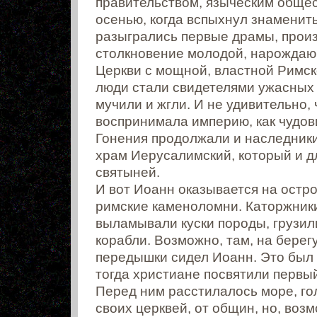
правительством, языческим общест
осенью, когда вспыхнул знаменит
разыгрались первые драмы, прои
столкновение молодой, нарождаю
Церкви с мощной, властной Римск
люди стали свидетелями ужасных 
мучили и жгли. И не удивительно,
воспринимала империю, как чудо
Гонения продолжали и наследник
храм Иерусалимский, который и д
святыней.
И вот Иоанн оказывается на остро
римские каменоломни. Каторжники
выламывали куски породы, грузил
корабли. Возможно, там, на берег
передышки сидел Иоанн. Это был 
тогда христиане посвятили первый
Перед ним расстилалось море, го
своих церквей, от общин, но, возм