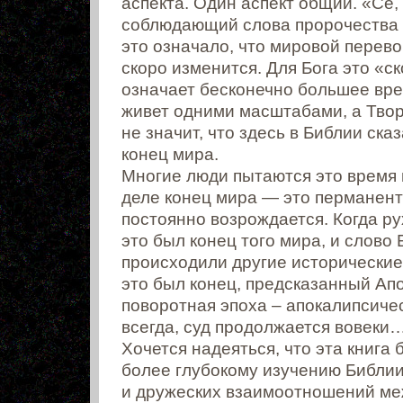
аспекта. Один аспект общий. «Се,
соблюдающий слова пророчества 
это означало, что мировой перево
скоро изменится. Для Бога это «ск
означает бесконечно большее вре
живет одними масштабами, а Твор
не значит, что здесь в Библии ска
конец мира.
Многие люди пытаются это время
деле конец мира — это перманент
постоянно возрождается. Когда р
это был конец того мира, и слово
происходили другие исторические
это был конец, предсказанный Ап
поворотная эпоха – апокалипсичес
всегда, суд продолжается вовеки
Хочется надеяться, что эта книга 
более глубокому изучению Библи
и дружеских взаимоотношений ме