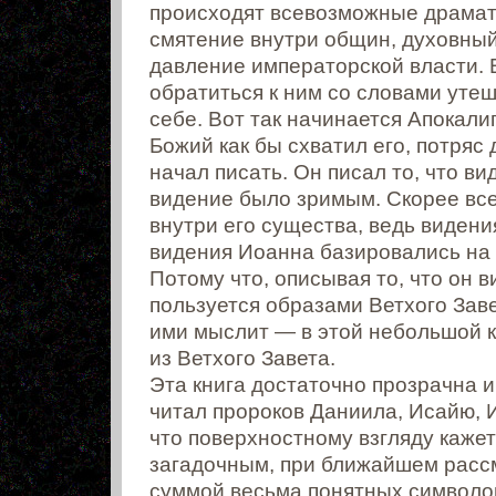
происходят всевозможные драмат
смятение внутри общин, духовный 
давление императорской власти. В
обратиться к ним со словами утеш
себе. Вот так начинается Апокалип
Божий как бы схватил его, потряс 
начал писать. Он писал то, что ви
видение было зримым. Скорее все
внутри его существа, ведь виден
видения Иоанна базировались на 
Потому что, описывая то, что он 
пользуется образами Ветхого Заве
ими мыслит — в этой небольшой к
из Ветхого Завета.
Эта книга достаточно прозрачна и
читал пророков Даниила, Исайю, И
что поверхностному взгляду каже
загадочным, при ближайшем расс
суммой весьма понятных символо