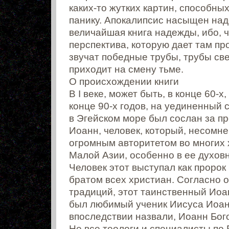
каких-то жутких картин, способны
панику. Апокалипсис насыщен над
величайшая книга надежды, ибо, 
перспектива, которую дает там пр
звучат победные трубы, трубы св
приходит на смену тьме.
О происхождении книги
В I веке, может быть, в конце 60-х
конце 90-х годов, на уединенный
в Эгейском море был сослан за п
Иоанн, человек, который, несомне
огромным авторитетом во многих
Малой Азии, особенно в ее духов
Человек этот выступал как пророк
братом всех христиан. Согласно 
традиций, этот таинственный Иоа
был любимый ученик Иисуса Иоанн
впоследствии назвали, Иоанн Бог
Не все теологи и специалисты по