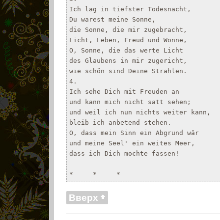
Ich lag in tiefster Todesnacht,

Du warest meine Sonne,

die Sonne, die mir zugebracht,

Licht, Leben, Freud und Wonne,

O, Sonne, die das werte Licht

des Glaubens in mir zugericht,

wie schön sind Deine Strahlen.

4.

Ich sehe Dich mit Freuden an

und kann mich nicht satt sehen;

und weil ich nun nichts weiter kann,

bleib ich anbetend stehen.

O, dass mein Sinn ein Abgrund wär

und meine Seel' ein weites Meer,

dass ich Dich möchte fassen!

*     *     *
Вверх