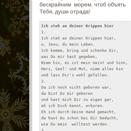
бескрайним морем, чтоб объять
Тебя, души отрада!
Ich steh an deiner Krippen hier
1.

Ich steh an deiner Krippen hier,

o, Jesu, du mein Leben.

Ich komme, bring und schenke Dir,

was Du mir hast gegeben.

Nimm hin, es ist mein Geist und Sinn,

Herz, Seel' und Mut, nimm alles hin

und lass Dir's wohl gefallen.

2.

Da ich noch nicht geboren war,

da bist Du mir geboren

und hast mich Dir zu eigen gar,

eh ich Dich kennt, erkoren.

Eh ich durch Deine Hand gemacht,

da hast Du schon bei Dir bedacht,

wie Du mein  wolltest werden.

3.
