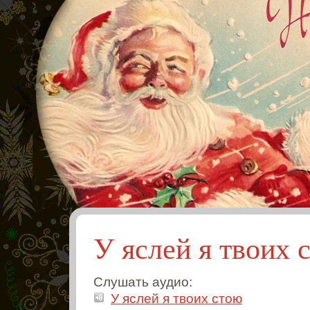
У яслей я твоих 
Слушать аудио:
У яслей я твоих стою