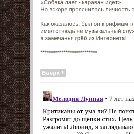
«Собака лает - караван идёт».
Но вскоре прояснилась личность э
Как оказалось, был он к рифмам гл
имел отнюдь не музыкальный слух
а замечанья грёб из Интернета!
***************************
Вверх