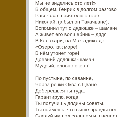
Мы не виделись сто лет!»
В общем, Генрих в долгом разгово
Рассказал приятелю о горе.
Николай, (а был он Такачване),
Вспомнил тут о дядюшке – шамане
А живёт его волшебник – дядя
В Калахари, на Макгадикгаде.
«Озеро, как море!
В нём утонет горе!
Древний дядяшка-шаман
Мудрый, словно океан!
По пустыне, по саванне,
Через речки Оква с Цване
Доберёшься ты туда.
Гарантирую, когда
Ты получишь дядины советы,
Ты поймёшь, что выше правды нет
Следуй им под солнцем и в ненас