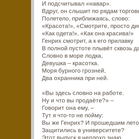
И подсчитывал «навар».
Вдруг, он слышит по рядам торго
Полетело, приближаясь, слово:
«Красота!», «Смотрите, просто ди
«Как одета!», «Как она красива!»
Генрих смотрит, а к его прилавку
В полной пустоте плывёт сквозь да
Словно в море лодка,
Девушка – красотка.
Моря бурного грозней,
Два охранника при ней.
«Вы здесь словно на работе.
Ну и что вы продаёте?» –
Говорит она ему, –
Тут я что-то не пойму:
Вы же Генрих? И прошедшим лет
Защитились в университете?
Этот выпуск я неплохо знаю.