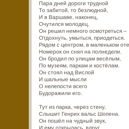
Пара дней дороги трудной
То забитой, то безлюдной,
И в Варшаве, наконец,
Очутился молодец.
Он решил немного осмотреться –
Отдохнуть, умыться, приодеться.
Рядом с центром, в маленьком оте
Номерок он снял на полнедели.
Он бродил по улицам весёлым,
По музеям, паркам и костёлам.
Он стоял над Вислой
И шальные мысли
О нелепости всего
Будоражили его.
Тут из парка, через стену,
Слышит Генрих вальс Шопена.
Он пошёл на чудный звук,
И ему открылась, вдруг,