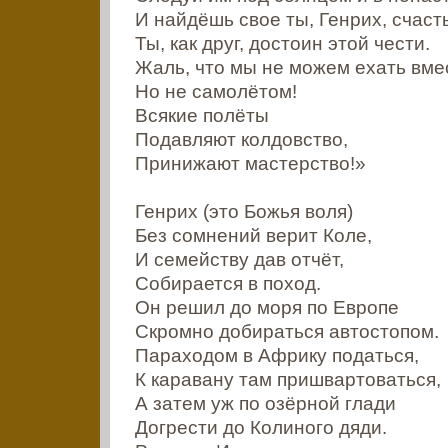
И найдёшь свое ты, Генрих, счаст
Ты, как друг, достоин этой чести.
Жаль, что мы не можем ехать вме
Но не самолётом!
Всякие полёты
Подавляют колдовство,
Принижают мастерство!»
Генрих (это Божья воля)
Без сомнений верит Коле,
И семейству дав отчёт,
Собирается в поход.
Он решил до моря по Европе
Скромно добираться автостопом.
Параходом в Африку податься,
К каравану там пришвартоваться,
А затем уж по озёрной глади
Догрести до Колиного дяди.