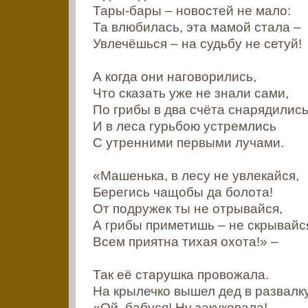
Тары-бары – новостей не мало:
Та влюбилась, эта мамой стала –
Увлечёшься – на судьбу не сетуй!
А когда они наговорились,
Что сказать уже не знали сами,
По грибы в два счёта снарядилис
И в леса гурьбою устремлись
С утренними первыми лучами.
«Машенька, в лесу не увлекайся,
Берегись чащобы да болота!
От подружек ты не отрывайся,
А грибы приметишь – не скрывайс
Всем приятна тихая охота!» –
Так её старушка провожала.
На крылечко вышел дед в развалку
«Ой, бабуся! Ну закуковала!