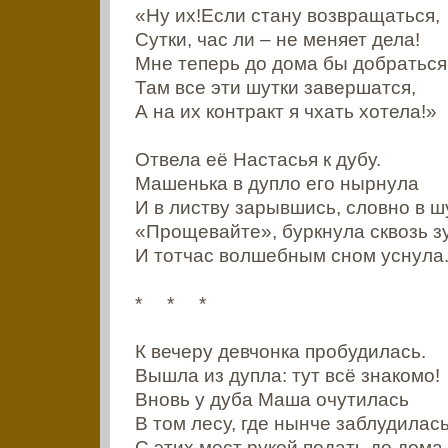
«Ну их!Если стану возвращаться,
Сутки, час ли – не меняет дела!
Мне теперь до дома бы добраться
Там все эти шутки завершатся,
А на их контракт я чхать хотела!»
Отвела её Настасья к дубу.
Машенька в дупло его нырнула
И в листву зарывшись, словно в ш
«Прощевайте», буркнула сквозь з
И тотчас волшебным сном уснула
* * *
К вечеру девчонка пробудилась.
Вышла из дупла: тут всё знакомо!
Вновь у дуба Маша очутилась
В том лесу, где нынче заблудилась
С этих мест рукой подать до дома.