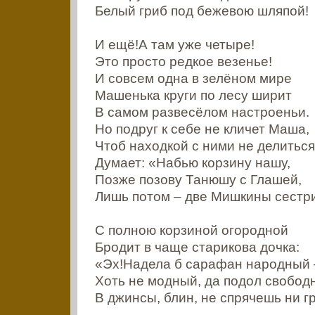
Белый гриб под бежевою шляпой!
И ещё!А там уже четыре!
Это просто редкое везенье!
И совсем одна в зелёном мире
Машенька круги по лесу ширит
В самом развесёлом настроеньи.
Но подруг к себе не кличет Маша,
Чтоб находкой с ними не делиться
Думает: «Набью корзину нашу,
Позже позову Танюшу с Глашей,
Лишь потом – две Мишкины сестр
С полною корзиной огородной
Бродит в чаще старикова дочка:
«Эх!Надела б сарафан народный 
Хоть не модный, да подол свобод
В джинсы, блин, не спрячешь ни г