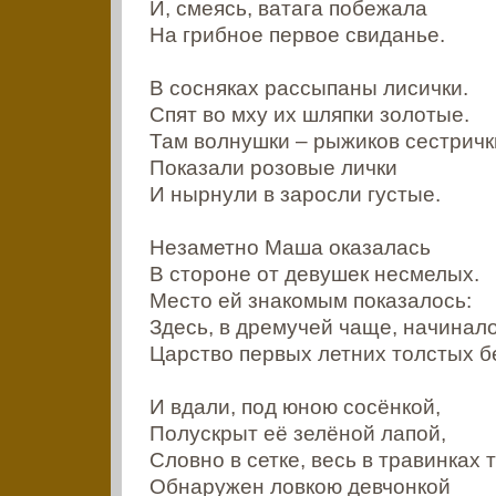
И, смеясь, ватага побежала
На грибное первое свиданье.
В сосняках рассыпаны лисички.
Спят во мху их шляпки золотые.
Там волнушки – рыжиков сестричк
Показали розовые лички
И нырнули в заросли густые.
Незаметно Маша оказалась
В стороне от девушек несмелых.
Место ей знакомым показалось:
Здесь, в дремучей чаще, начинал
Царство первых летних толстых б
И вдали, под юною сосёнкой,
Полускрыт её зелёной лапой,
Словно в сетке, весь в травинках 
Обнаружен ловкою девчонкой